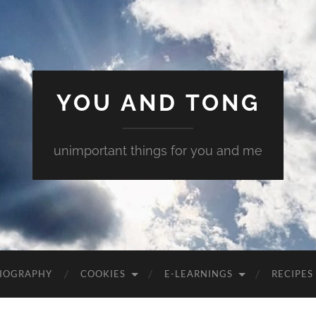
YOU AND TONG
unimportant things for you and me
 BIOGRAPHY
COOKIES
E-LEARNINGS
RECIPES