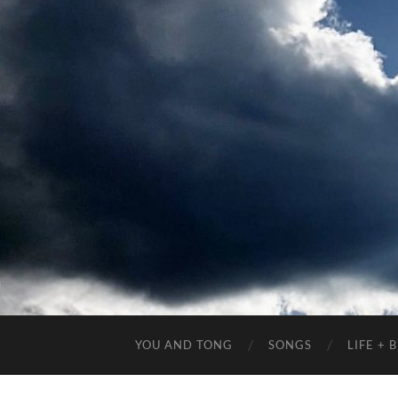
YOU AND TONG
SONGS
LIFE +