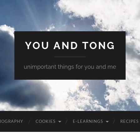
YOU AND TONG
unimportant things for you and me
 BIOGRAPHY
COOKIES
E-LEARNINGS
RECIPES