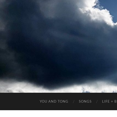
YOU AND TONG
SONGS
LIFE +