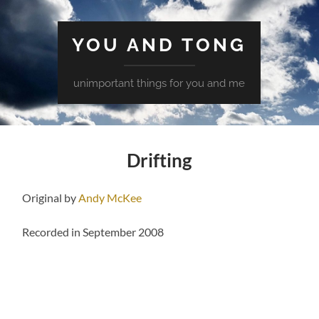
YOU AND TONG
unimportant things for you and me
Drifting
Original by
Andy McKee
Recorded in September 2008