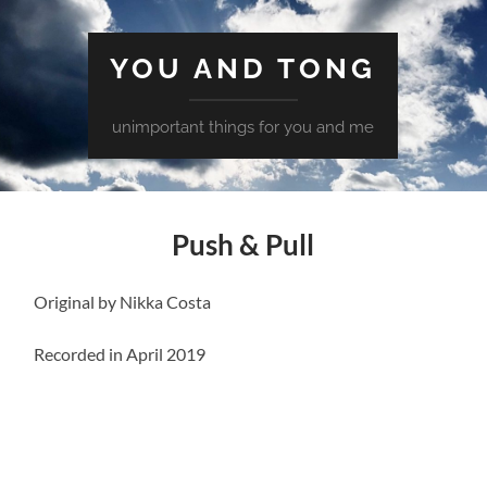
YOU AND TONG
unimportant things for you and me
Push & Pull
Original by Nikka Costa
Recorded in April 2019