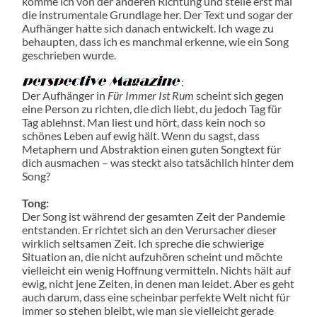
komme ich von der anderen Richtung und stelle erst mal
die instrumentale Grundlage her. Der Text und sogar der
Aufhänger hatte sich danach entwickelt. Ich wage zu
behaupten, dass ich es manchmal erkenne, wie ein Song
geschrieben wurde.
:
Der Aufhänger in
Für Immer Ist Rum
scheint sich gegen
eine Person zu richten, die dich liebt, du jedoch Tag für
Tag ablehnst. Man liest und hört, dass kein noch so
schönes Leben auf ewig hält. Wenn du sagst, dass
Metaphern und Abstraktion einen guten Songtext für
dich ausmachen – was steckt also tatsächlich hinter dem
Song?
Tong:
Der Song ist während der gesamten Zeit der Pandemie
entstanden. Er richtet sich an den Verursacher dieser
wirklich seltsamen Zeit. Ich spreche die schwierige
Situation an, die nicht aufzuhören scheint und möchte
vielleicht ein wenig Hoffnung vermitteln. Nichts hält auf
ewig, nicht jene Zeiten, in denen man leidet. Aber es geht
auch darum, dass eine scheinbar perfekte Welt nicht für
immer so stehen bleibt, wie man sie vielleicht gerade