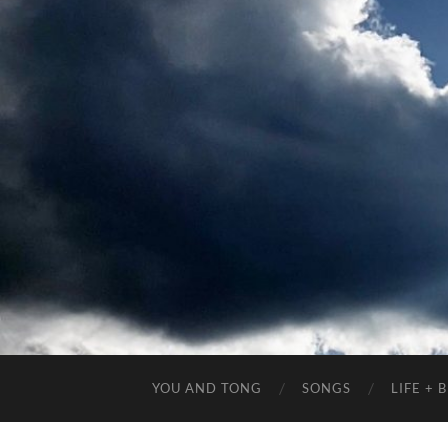
YOU AND TONG
SONGS
LIFE +