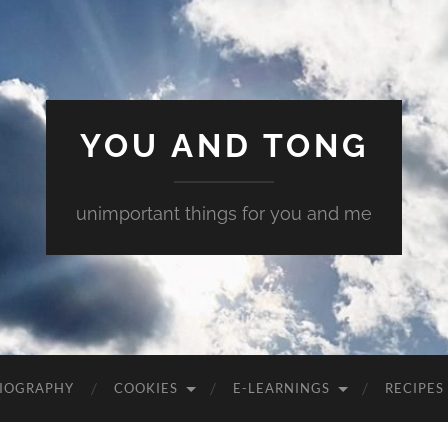
YOU AND TONG
unimportant things for you and me
 BIOGRAPHY
COOKIES
E-LEARNINGS
RECIPES